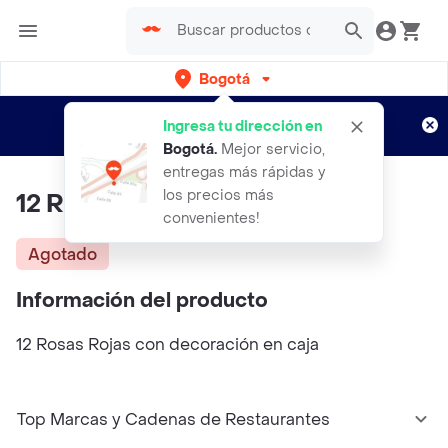
Bogotá
Regístrate
¿Nuevo en Rappi?
y disfruta de
Ingresa tu dirección en
envíos gratis por semanas
Aplican TyC
Bogotá
.
Mejor servicio,
entregas más rápidas y
los precios más
12 Rosas Rojas En Caja
convenientes!
Agotado
Información del producto
12 Rosas Rojas con decoración en caja
Top Marcas y Cadenas de Restaurantes