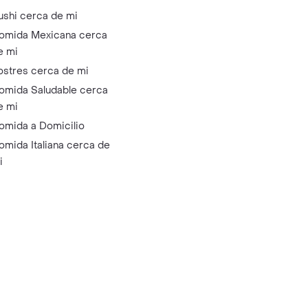
ushi cerca de mi
omida Mexicana cerca
e mi
ostres cerca de mi
omida Saludable cerca
e mi
omida a Domicilio
omida Italiana cerca de
i