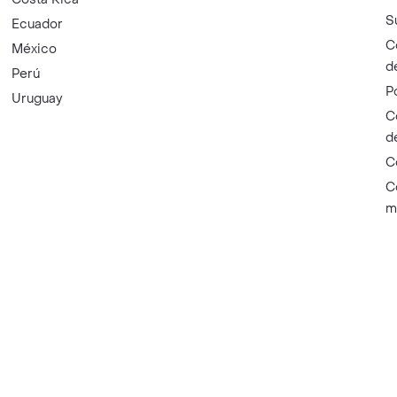
S
Ecuador
C
México
d
Perú
P
Uruguay
C
d
C
C
m