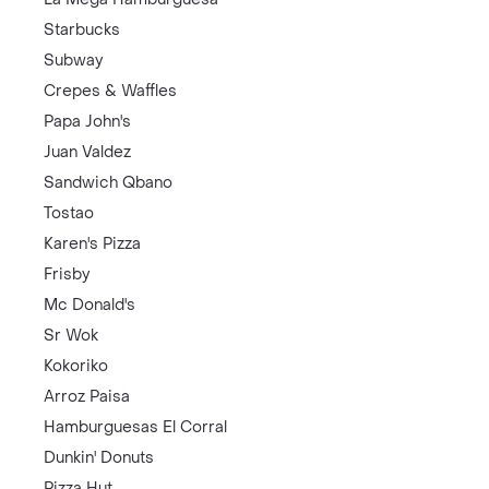
Starbucks
Subway
Crepes & Waffles
Papa John's
Juan Valdez
Sandwich Qbano
Tostao
Karen's Pizza
Frisby
Mc Donald's
Sr Wok
Kokoriko
Arroz Paisa
Hamburguesas El Corral
Dunkin' Donuts
Pizza Hut