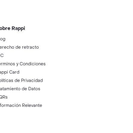
obre Rappi
log
erecho de retracto
IC
érminos y Condiciones
appi Card
olíticas de Privacidad
ratamiento de Datos
QRs
nformación Relevante