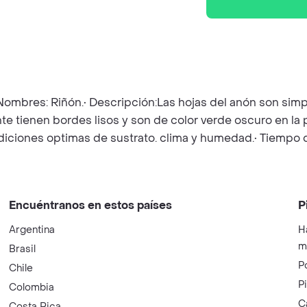
ombres: Riñón.• Descripción:Las hojas del anón son simple
 tienen bordes lisos y son de color verde oscuro en la par
iciones optimas de sustrato. clima y humedad.• Tiempo 
Encuéntranos en estos países
P
Argentina
H
m
Brasil
P
Chile
P
Colombia
C
Costa Rica