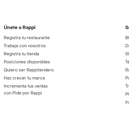
Únete a Rappi
S
Registra tu restaurante
B
Trabaja con nosotros
D
Registra tu tienda
S
Posiciones disponibles
T
Quiero ser Rappitendero
R
Haz crecer tu marca
P
Incrementa tus ventas
T
con Pide por Rappi
P
I