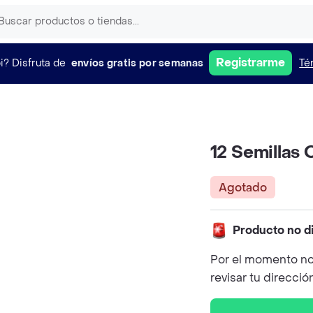
Registrarme
i?
Disfruta de
envíos gratis por semanas
Té
12 Semillas
Agotado
Producto no d
Por el momento no
revisar tu direcció