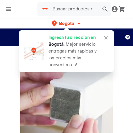
Bogotá
Regístrate
¿Nuevo en Rappi?
y disfruta de
Ingresa tu dirección en
envíos gratis por semanas
Aplican TyC
Bogotá
.
Mejor servicio,
entregas más rápidas y
los precios más
convenientes!