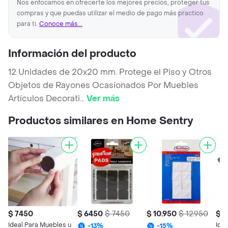
Nos enfocamos en ofrecerte los mejores precios, proteger tus
compras y que puedas utilizar el medio de pago más practico
para ti.
Conoce más...
Información del producto
12 Unidades de 20x20 mm. Protege el Piso y Otros
Objetos de Rayones Ocasionados Por Muebles
Artículos Decorati
...
Ver más
Productos similares en Home Sentry
$ 7450
$ 6450
$ 7450
$ 10.950
$ 12.950
$ 6
Ideal Para Muebles u
Idea
-
13
%
-
15
%