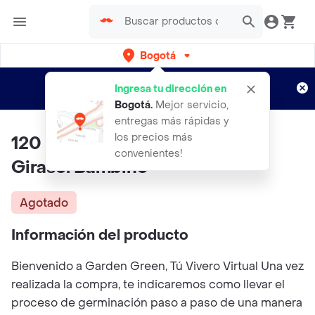
Bogotá
Regístrate
¿Nuevo en Rappi?
y disfruta de
Ingresa tu dirección en
envíos gratis por semanas
Aplican TyC
Bogotá
.
Mejor servicio,
entregas más rápidas y
los precios más
120 Semillas Orgánicas De Flor
convenientes!
Girasol Bambino
Agotado
Información del producto
Bienvenido a Garden Green, Tú Vivero Virtual Una vez
realizada la compra, te indicaremos como llevar el
proceso de germinación paso a paso de una manera