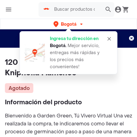
Bogotá
Regístrate
¿Nuevo en Rappi?
y disfruta de
Ingresa tu dirección en
envíos gratis por semanas
Aplican TyC
Bogotá
.
Mejor servicio,
entregas más rápidas y
los precios más
120 Semillas Orgánicas De Flor
convenientes!
Kniphofia Flamenco
Agotado
Información del producto
Bienvenido a Garden Green, Tú Vivero Virtual Una vez
realizada la compra, te indicaremos como llevar el
proceso de germinación paso a paso de una manera