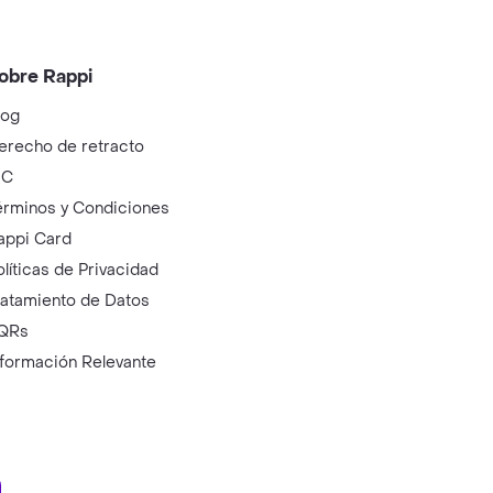
obre Rappi
log
erecho de retracto
IC
érminos y Condiciones
appi Card
olíticas de Privacidad
ratamiento de Datos
QRs
nformación Relevante
ry