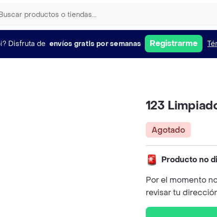
Registrarme
i?
Disfruta de
envíos gratis por semanas
Té
123 Limpiado
Agotado
Producto no d
Por el momento no
revisar tu direcció