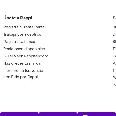
Únete a Rappi
S
Registra tu restaurante
B
Trabaja con nosotros
D
Registra tu tienda
S
Posiciones disponibles
T
Quiero ser Rappitendero
R
Haz crecer tu marca
P
Incrementa tus ventas
T
con Pide por Rappi
P
I
App Store
Play Store
AppGalle