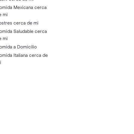
omida Mexicana cerca
e mi
ostres cerca de mi
omida Saludable cerca
e mi
omida a Domicilio
omida Italiana cerca de
i