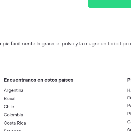
impia fácilmente la grasa, el polvo y la mugre en todo tip
Encuéntranos en estos países
P
Argentina
H
m
Brasil
P
Chile
P
Colombia
C
Costa Rica
S