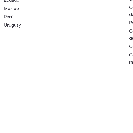
Ecuador
C
México
d
Perú
P
Uruguay
C
d
C
C
m