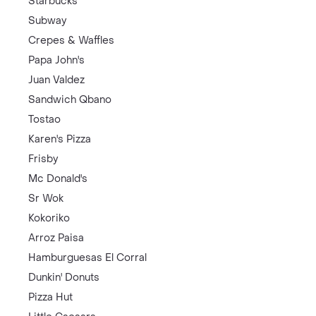
Starbucks
Subway
Crepes & Waffles
Papa John's
Juan Valdez
Sandwich Qbano
Tostao
Karen's Pizza
Frisby
Mc Donald's
Sr Wok
Kokoriko
Arroz Paisa
Hamburguesas El Corral
Dunkin' Donuts
Pizza Hut