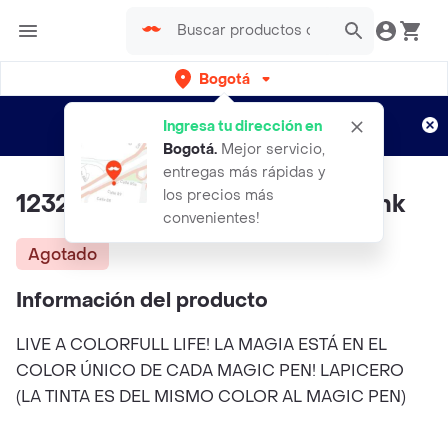
Bogotá
Regístrate
¿Nuevo en Rappi?
y disfruta de
Ingresa tu dirección en
envíos gratis por semanas
Aplican TyC
Bogotá
.
Mejor servicio,
entregas más rápidas y
los precios más
123212014 Magic Pen Bright Pink
convenientes!
Agotado
Información del producto
LIVE A COLORFULL LIFE! LA MAGIA ESTÁ EN EL
COLOR ÚNICO DE CADA MAGIC PEN! LAPICERO
(LA TINTA ES DEL MISMO COLOR AL MAGIC PEN)