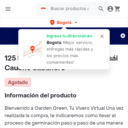
Bogotá
Regístrate
¿Nuevo en Rappi?
y disfruta de
Ingresa tu dirección en
envíos gratis por semanas
Aplican TyC
Bogotá
.
Mejor servicio,
entregas más rápidas y
los precios más
125 Semillas Orgánicas De Bonsái
convenientes!
Caucho Sabanero
Agotado
Información del producto
Bienvenido a Garden Green, Tú Vivero Virtual Una vez
realizada la compra, te indicaremos como llevar el
proceso de germinación paso a paso de una manera