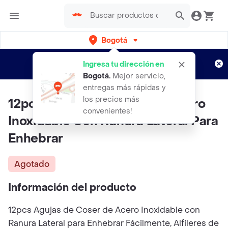
Bogotá
Regístrate
¿Nuevo en Rappi?
y disfruta de
Ingresa tu dirección en
envíos gratis por semanas
Aplican TyC
Bogotá
.
Mejor servicio,
entregas más rápidas y
los precios más
12pcs Agujas De Coser De Acero
convenientes!
Inoxidable Con Ranura Lateral Para
Enhebrar
Agotado
Información del producto
12pcs Agujas de Coser de Acero Inoxidable con
Ranura Lateral para Enhebrar Fácilmente, Alfileres de