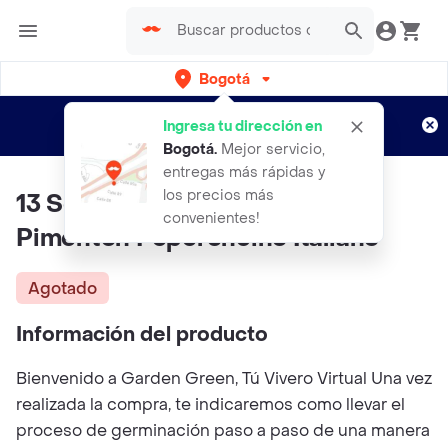
Bogotá
Regístrate
¿Nuevo en Rappi?
y disfruta de
Ingresa tu dirección en
envíos gratis por semanas
Aplican TyC
Bogotá
.
Mejor servicio,
entregas más rápidas y
los precios más
13 Semillas Orgánicas De
convenientes!
Pimentón Peperoncino Italiano
Agotado
Información del producto
Bienvenido a Garden Green, Tú Vivero Virtual Una vez
realizada la compra, te indicaremos como llevar el
proceso de germinación paso a paso de una manera