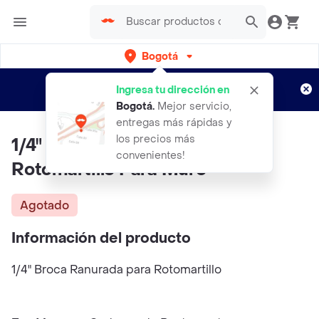
Bogotá
Regístrate
¿Nuevo en Rappi?
y disfruta de
Ingresa tu dirección en
envíos gratis por semanas
Aplican TyC
Bogotá
.
Mejor servicio,
entregas más rápidas y
los precios más
1/4" Broca Ranurada Para
convenientes!
Rotomartillo Para Muro
Agotado
Información del producto
1/4" Broca Ranurada para Rotomartillo