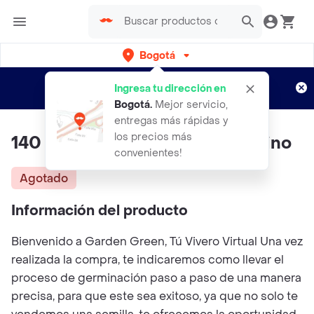
Bogotá
Regístrate
¿Nuevo en Rappi?
y disfruta de
Ingresa tu dirección en
envíos gratis por semanas
Aplican TyC
Bogotá
.
Mejor servicio,
entregas más rápidas y
los precios más
140 Semillas Orgánicas De Espino
convenientes!
Agotado
Información del producto
Bienvenido a Garden Green, Tú Vivero Virtual Una vez
realizada la compra, te indicaremos como llevar el
proceso de germinación paso a paso de una manera
precisa, para que este sea exitoso, ya que no solo te