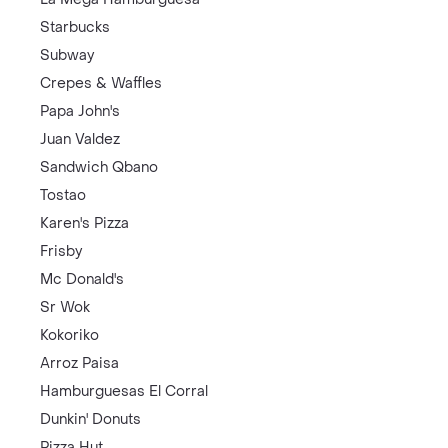
Starbucks
Subway
Crepes & Waffles
Papa John's
Juan Valdez
Sandwich Qbano
Tostao
Karen's Pizza
Frisby
Mc Donald's
Sr Wok
Kokoriko
Arroz Paisa
Hamburguesas El Corral
Dunkin' Donuts
Pizza Hut