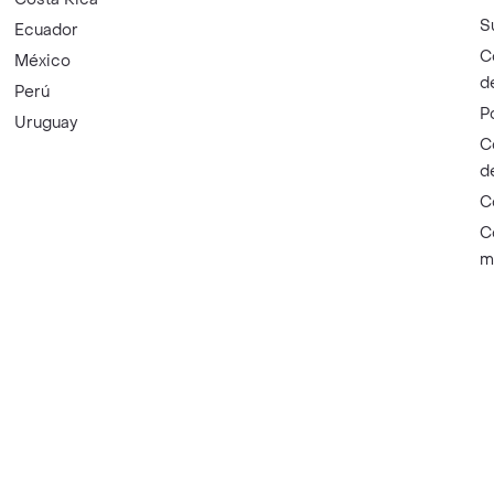
S
Ecuador
C
México
d
Perú
P
Uruguay
C
d
C
C
m