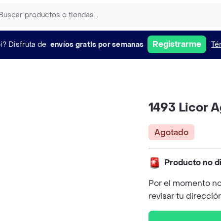
Registrarme
i?
Disfruta de
envíos gratis por semanas
Té
1493 Licor A
Agotado
Producto no d
Por el momento no
revisar tu direcció