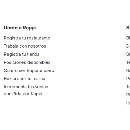
Únete a Rappi
S
Registra tu restaurante
B
Trabaja con nosotros
D
Registra tu tienda
S
Posiciones disponibles
T
Quiero ser Rappitendero
R
Haz crecer tu marca
P
Incrementa tus ventas
T
con Pide por Rappi
P
I