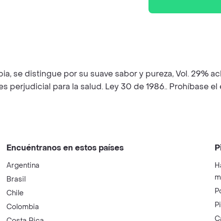
, se distingue por su suave sabor y pureza, Vol. 29% acl. 
 es perjudicial para la salud. Ley 30 de 1986.. Prohíbas
Encuéntranos en estos países
P
Argentina
H
m
Brasil
P
Chile
P
Colombia
C
Costa Rica