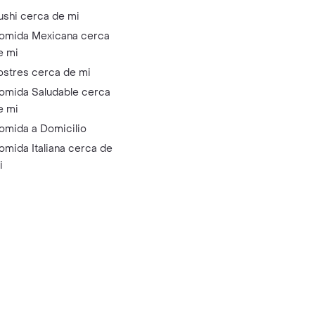
ushi cerca de mi
omida Mexicana cerca
e mi
ostres cerca de mi
omida Saludable cerca
e mi
omida a Domicilio
omida Italiana cerca de
i