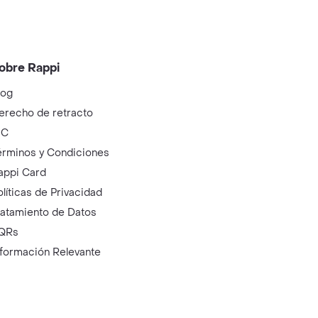
obre Rappi
log
erecho de retracto
IC
érminos y Condiciones
appi Card
olíticas de Privacidad
ratamiento de Datos
QRs
nformación Relevante