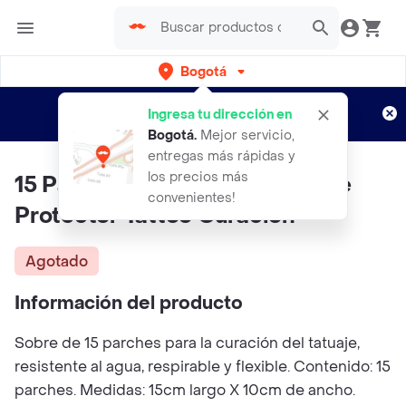
Bogotá
Regístrate
¿Nuevo en Rappi?
y disfruta de
Ingresa tu dirección en
envíos gratis por semanas
Aplican TyC
Bogotá
.
Mejor servicio,
entregas más rápidas y
los precios más
15 Parches Cicatrizante Tatuaje
convenientes!
Protector Tattoo Curación
Agotado
Información del producto
Sobre de 15 parches para la curación del tatuaje,
resistente al agua, respirable y flexible. Contenido: 15
parches. Medidas: 15cm largo X 10cm de ancho.