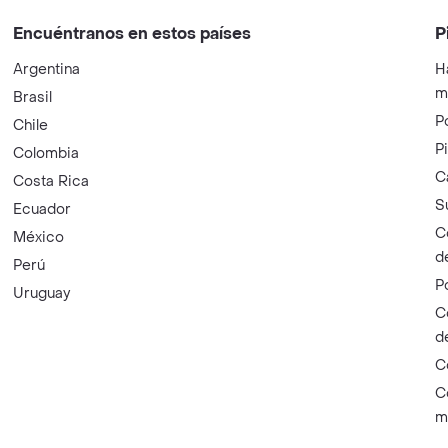
Encuéntranos en estos países
P
Argentina
H
m
Brasil
P
Chile
P
Colombia
C
Costa Rica
S
Ecuador
C
México
d
Perú
P
Uruguay
C
d
C
C
m