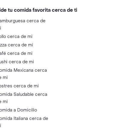
ide tu comida favorita cerca de ti
amburguesa cerca de
i
ollo cerca de mi
izza cerca de mi
afé cerca de mi
ushi cerca de mi
omida Mexicana cerca
e mi
ostres cerca de mi
omida Saludable cerca
e mi
omida a Domicilio
omida Italiana cerca de
i