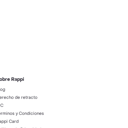
obre Rappi
log
erecho de retracto
IC
érminos y Condiciones
appi Card