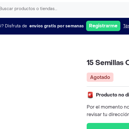
Registrarme
i?
Disfruta de
envíos gratis por semanas
Té
15 Semillas 
Agotado
Producto no d
Por el momento no
revisar tu direcció