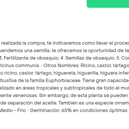
z realizada la compra, te indicaremos como llevar el pro
e vendemos una semilla, te ofrecemos la oportunidad de te
 3. Fertilizante de obsequio. 4. Semillas de obsequio. 5. 
Ricinus communis. • Otros Nombres: Ricino, castor, tártago,
ino, castor, tártago, higuereta, higuerilla, higuera infe
stiva de la familia Euphorbiaceae. Tiene gran capacidad pa
turalizado en áreas tropicales y subtropicales de todo el
mente venenosas. Sin embargo, de esta planta se pueden 
de separación del aceite. También es una especie ornamen
 Medio - Frio. • Germinación: 65% en condiciones óptimas