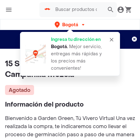
Bogotá
Regístrate
¿Nuevo en Rappi?
y disfruta de
Ingresa tu dirección en
envíos gratis por semanas
Aplican TyC
Bogotá
.
Mejor servicio,
entregas más rápidas y
los precios más
15 Semillas Orgánicas De Flor
convenientes!
Campanilla Mezcla
Agotado
Información del producto
Bienvenido a Garden Green, Tú Vivero Virtual Una vez
realizada la compra, te indicaremos como llevar el
proceso de germinación paso a paso de una manera