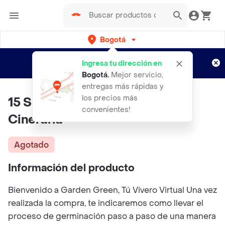
Bogotá
Regístrate
¿Nuevo en Rappi?
y disfruta de
Ingresa tu dirección en
envíos gratis por semanas
Aplican TyC
Bogotá
.
Mejor servicio,
entregas más rápidas y
los precios más
15 Semillas Orgánicas De Flor
convenientes!
Cineraria
Agotado
Información del producto
Bienvenido a Garden Green, Tú Vivero Virtual Una vez
realizada la compra, te indicaremos como llevar el
proceso de germinación paso a paso de una manera