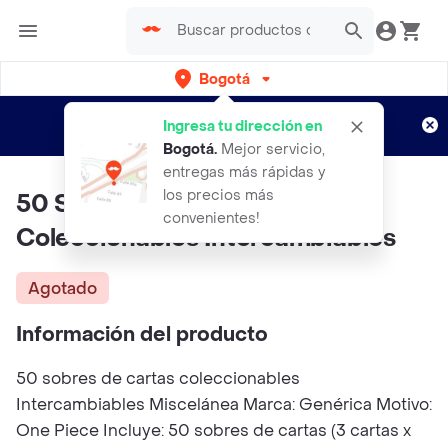
Bogotá
Regístrate
¿Nuevo en Rappi?
y disfruta de
Ingresa tu dirección en
envíos gratis por semanas
Aplican TyC
Bogotá
.
Mejor servicio,
entregas más rápidas y
los precios más
50 Sobres Cartas One Piece
convenientes!
Coleccionables Intercambiables
Agotado
Información del producto
50 sobres de cartas coleccionables
Intercambiables Miscelánea Marca: Genérica Motivo:
One Piece Incluye: 50 sobres de cartas (3 cartas x