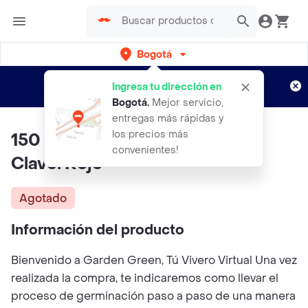
Bogotá
Regístrate
¿Nuevo en Rappi?
y disfruta de
Ingresa tu dirección en
envíos gratis por semanas
Aplican TyC
Bogotá
.
Mejor servicio,
entregas más rápidas y
los precios más
150 Semillas Orgánicas De Flor
convenientes!
Clavel Rojo
Agotado
Información del producto
Bienvenido a Garden Green, Tú Vivero Virtual Una vez
realizada la compra, te indicaremos como llevar el
proceso de germinación paso a paso de una manera