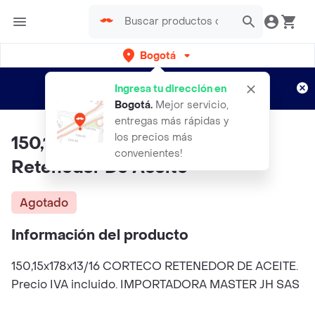
Bogotá
Regístrate
¿Nuevo en Rappi?
y disfruta de
Ingresa tu dirección en
envíos gratis por semanas
Aplican TyC
Bogotá
.
Mejor servicio,
entregas más rápidas y
los precios más
150,15x178x13/16 Corteco
convenientes!
Retenedor De Aceite
Agotado
Información del producto
150,15x178x13/16 CORTECO RETENEDOR DE ACEITE.
Precio IVA incluido. IMPORTADORA MASTER JH SAS