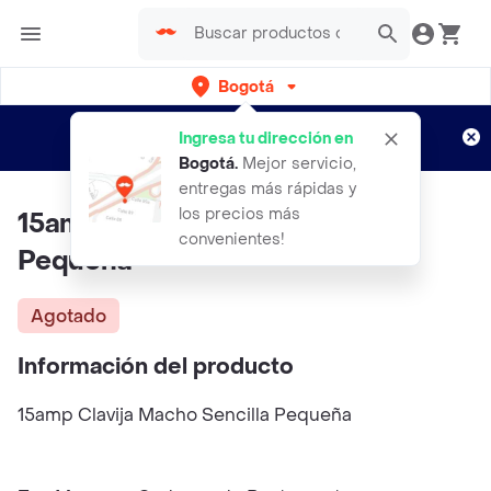
Bogotá
Regístrate
¿Nuevo en Rappi?
y disfruta de
Ingresa tu dirección en
envíos gratis por semanas
Aplican TyC
Bogotá
.
Mejor servicio,
entregas más rápidas y
los precios más
15amp Clavija Macho Sencilla
convenientes!
Pequeña
Agotado
Información del producto
15amp Clavija Macho Sencilla Pequeña