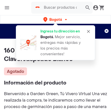
Bogotá
Regístrate
¿Nuevo en Rappi?
y disfruta de
Ingresa tu dirección en
envíos gratis por semanas
Aplican TyC
Bogotá
.
Mejor servicio,
entregas más rápidas y
los precios más
160 Semillas Orgánicas De Flor
convenientes!
Clavel Jaspeado Blanco
Agotado
Información del producto
Bienvenido a Garden Green, Tú Vivero Virtual Una vez
realizada la compra, te indicaremos como llevar el
proceso de germinación paso a paso de una manera