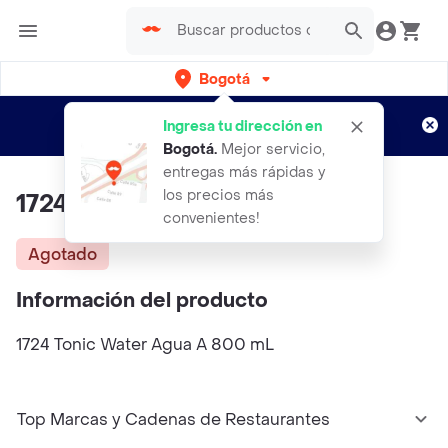
Bogotá
Regístrate
¿Nuevo en Rappi?
y disfruta de
Ingresa tu dirección en
envíos gratis por semanas
Aplican TyC
Bogotá
.
Mejor servicio,
entregas más rápidas y
los precios más
1724 Tonic Water Agua A
convenientes!
Agotado
Información del producto
1724 Tonic Water Agua A 800 mL
Top Marcas y Cadenas de Restaurantes