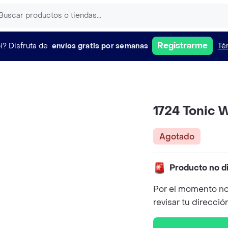
Registrarme
i?
Disfruta de
envíos gratis por semanas
Té
1724 Tonic 
Agotado
Producto no d
Por el momento no
revisar tu direcció