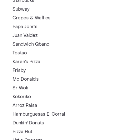
Starbucks
Subway
Crepes & Waffles
Papa John's
Juan Valdez
Sandwich Qbano
Tostao
Karen's Pizza
Frisby
Mc Donald's
Sr Wok
Kokoriko
Arroz Paisa
Hamburguesas El Corral
Dunkin' Donuts
Pizza Hut