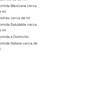
omida Mexicana cerca
e mi
ostres cerca de mi
omida Saludable cerca
e mi
omida a Domicilio
omida Italiana cerca de
i