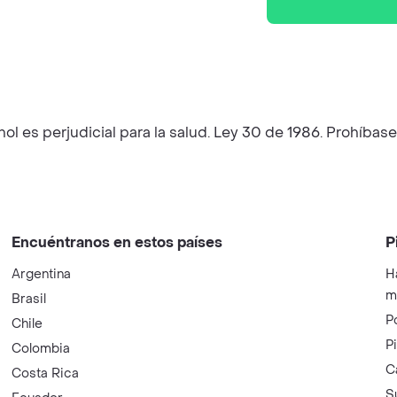
hol es perjudicial para la salud. Ley 30 de 1986. Prohíb
Encuéntranos en estos países
P
Argentina
H
m
Brasil
P
Chile
P
Colombia
C
Costa Rica
S