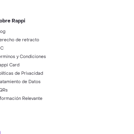
obre Rappi
log
erecho de retracto
IC
érminos y Condiciones
appi Card
olíticas de Privacidad
ratamiento de Datos
QRs
nformación Relevante
ry