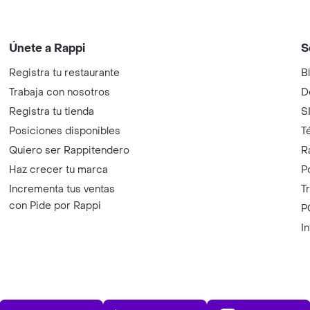
Únete a Rappi
S
Registra tu restaurante
B
Trabaja con nosotros
D
Registra tu tienda
S
Posiciones disponibles
T
Quiero ser Rappitendero
R
Haz crecer tu marca
P
Incrementa tus ventas
T
con Pide por Rappi
P
I
App Store
Play Store
AppGalle