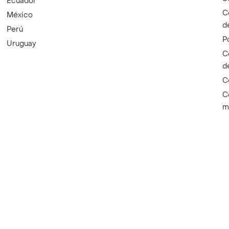
Ecuador
C
México
d
Perú
P
Uruguay
C
d
C
C
m