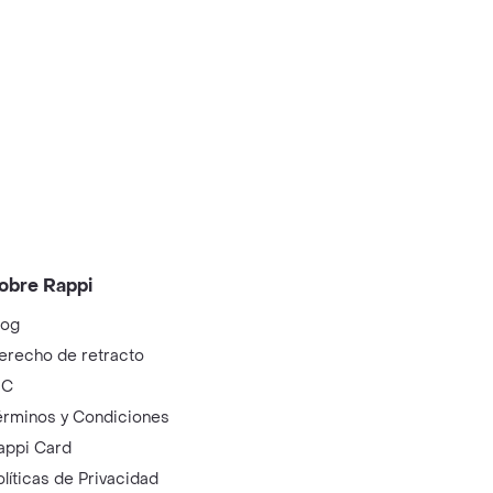
obre Rappi
log
erecho de retracto
IC
érminos y Condiciones
appi Card
olíticas de Privacidad