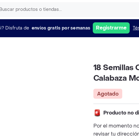
Registrarme
i?
Disfruta de
envíos gratis por semanas
Té
18 Semillas
Calabaza M
Agotado
Producto no d
Por el momento no
revisar tu direcció