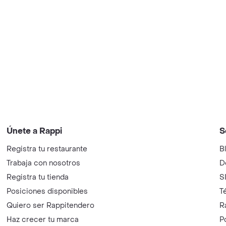
Únete a Rappi
S
Registra tu restaurante
B
Trabaja con nosotros
D
Registra tu tienda
S
Posiciones disponibles
T
Quiero ser Rappitendero
R
Haz crecer tu marca
P