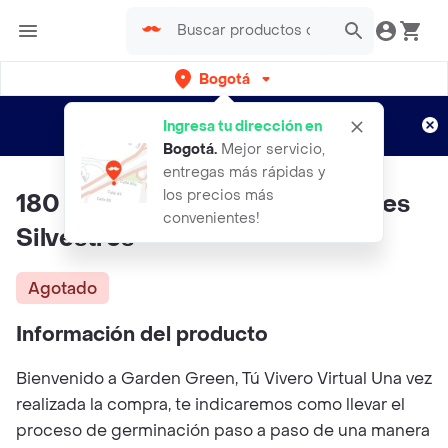
Bogotá
Regístrate
¿Nuevo en Rappi?
y disfruta de
Ingresa tu dirección en
envíos gratis por semanas
Aplican TyC
Bogotá
.
Mejor servicio,
entregas más rápidas y
los precios más
180 Semillas Orgánicas De Flores
convenientes!
Silvestres
Agotado
Información del producto
Bienvenido a Garden Green, Tú Vivero Virtual Una vez
realizada la compra, te indicaremos como llevar el
proceso de germinación paso a paso de una manera