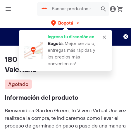
Bogotá
Regístrate
¿Nuevo en Rappi?
y disfruta de
Ingresa tu dirección en
envíos gratis por semanas
Aplican TyC
Bogotá
.
Mejor servicio,
entregas más rápidas y
los precios más
180 Semillas Orgánicas De
convenientes!
Valeriana
Agotado
Información del producto
Bienvenido a Garden Green, Tú Vivero Virtual Una vez
realizada la compra, te indicaremos como llevar el
proceso de germinación paso a paso de una manera