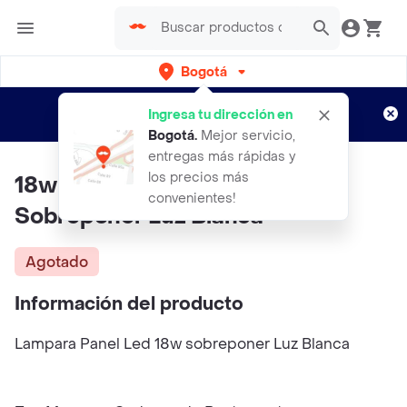
Bogotá
Regístrate
¿Nuevo en Rappi?
y disfruta de
Ingresa tu dirección en
envíos gratis por semanas
Aplican TyC
Bogotá
.
Mejor servicio,
entregas más rápidas y
los precios más
18w Lampara Panel Led
convenientes!
Sobreponer Luz Blanca
Agotado
Información del producto
Lampara Panel Led 18w sobreponer Luz Blanca