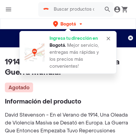
Bogotá
Regístrate
¿Nuevo en Rappi?
y disfruta de
Ingresa tu dirección en
envíos gratis por semanas
Aplican TyC
Bogotá
.
Mejor servicio,
entregas más rápidas y
los precios más
1914 -1918 Historia de la Primera
convenientes!
Guerra Mundial
Agotado
Información del producto
David Stevenson - En el Verano de 1914, Una Oleada
de Violencia Masiva se Desató en Europa. La Guerra
Que Entonces Empezaba Tuvo Repercusiones