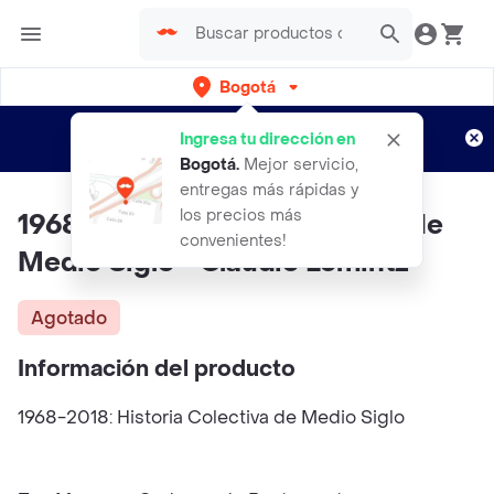
Bogotá
Regístrate
¿Nuevo en Rappi?
y disfruta de
Ingresa tu dirección en
envíos gratis por semanas
Aplican TyC
Bogotá
.
Mejor servicio,
entregas más rápidas y
los precios más
1968-2018: Historia Colectiva de
convenientes!
Medio Siglo - Claudio Lomintz
Agotado
Información del producto
1968-2018: Historia Colectiva de Medio Siglo