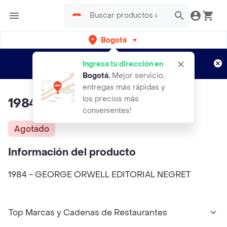
Bogotá
Regístrate
¿Nuevo en Rappi?
y disfruta de
Ingresa tu dirección en
envíos gratis por semanas
Aplican TyC
Bogotá
.
Mejor servicio,
entregas más rápidas y
los precios más
1984 - GEORGE ORWELL
convenientes!
Agotado
Información del producto
1984 - GEORGE ORWELL EDITORIAL NEGRET
Top Marcas y Cadenas de Restaurantes