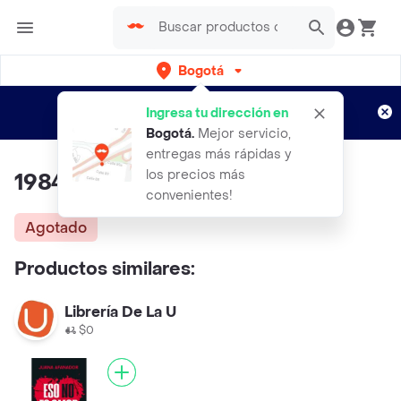
Bogotá
Regístrate
¿Nuevo en Rappi?
y disfruta de
Ingresa tu dirección en
envíos gratis por semanas
Aplican TyC
Bogotá
.
Mejor servicio,
entregas más rápidas y
los precios más
1984 Orwell George
convenientes!
Agotado
Productos similares:
Librería De La U
$0