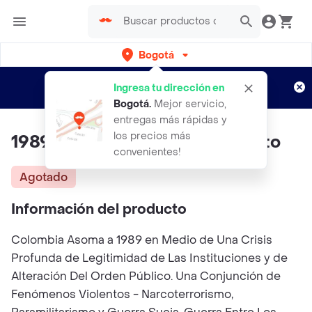
Bogotá
Regístrate
¿Nuevo en Rappi?
y disfruta de
Ingresa tu dirección en
envíos gratis por semanas
Aplican TyC
Bogotá
.
Mejor servicio,
entregas más rápidas y
los precios más
1989 - María Elvira Samper Nieto
convenientes!
Agotado
Información del producto
Colombia Asoma a 1989 en Medio de Una Crisis
Profunda de Legitimidad de Las Instituciones y de
Alteración Del Orden Público. Una Conjunción de
Fenómenos Violentos - Narcoterrorismo,