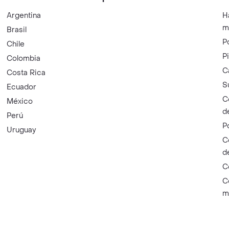
Argentina
H
m
Brasil
P
Chile
P
Colombia
C
Costa Rica
S
Ecuador
C
México
d
Perú
P
Uruguay
C
d
C
C
m