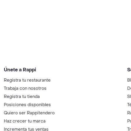
Únete a Rappi
S
Registra tu restaurante
B
Trabaja con nosotros
D
Registra tu tienda
S
Posiciones disponibles
T
Quiero ser Rappitendero
R
Haz crecer tu marca
P
Incrementa tus ventas
T