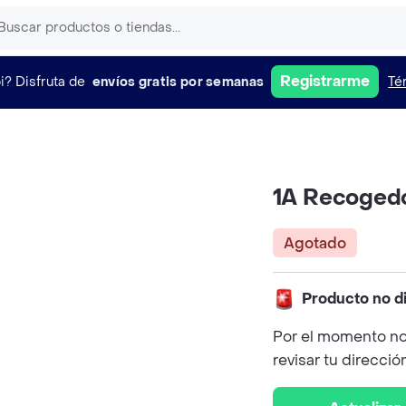
Registrarme
i?
Disfruta de
envíos gratis por semanas
Té
1A Recogedo
Agotado
Producto no d
Por el momento no
revisar tu direcció