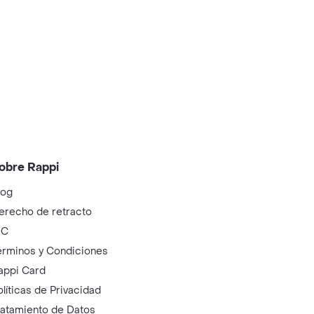
obre Rappi
log
erecho de retracto
IC
érminos y Condiciones
appi Card
olíticas de Privacidad
ratamiento de Datos