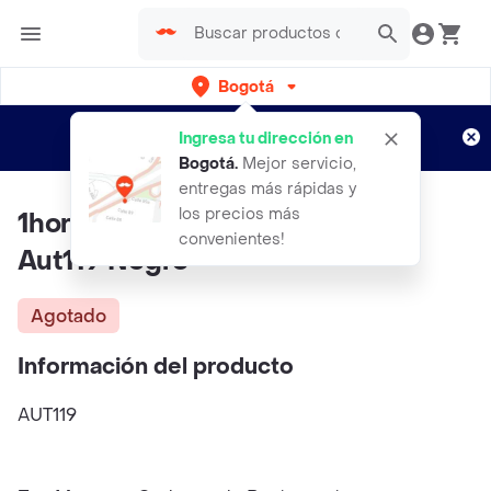
Bogotá
Regístrate
¿Nuevo en Rappi?
y disfruta de
Ingresa tu dirección en
envíos gratis por semanas
Aplican TyC
Bogotá
.
Mejor servicio,
entregas más rápidas y
los precios más
1hora Audifonos Inalambricos
convenientes!
Aut119 Negro
Agotado
Información del producto
AUT119