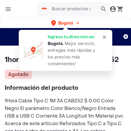
Bogotá
Regístrate
¿Nuevo en Rappi?
y disfruta de
Ingresa tu dirección en
envíos gratis por semanas
Aplican TyC
Bogotá
.
Mejor servicio,
entregas más rápidas y
los precios más
1hora Cable Tipo C 1m 3a Cab252
convenientes!
Agotado
Información del producto
1Hora Cable Tipo C 1M 3A CAB252 $ 0.00 Color :
Negro El parámetro Color Blanco/Negro Entrada
USB a USB C Corriente 3A Longitud 1m Material pvc
Acerca de este artículo Reforzados Tipo C a Tipo C