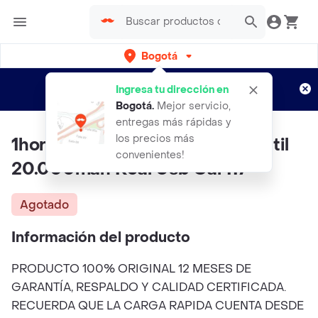
Bogotá
Regístrate
¿Nuevo en Rappi?
y disfruta de
Ingresa tu dirección en
envíos gratis por semanas
Aplican TyC
Bogotá
.
Mejor servicio,
entregas más rápidas y
los precios más
1hora Power Bank Batería Portátil
convenientes!
20.000mah Real Usb Gar117
Agotado
Información del producto
PRODUCTO 100% ORIGINAL 12 MESES DE
GARANTÍA, RESPALDO Y CALIDAD CERTIFICADA.
RECUERDA QUE LA CARGA RAPIDA CUENTA DESDE