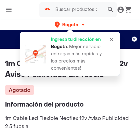
Bogotá
Regístrate
¿Nuevo en Rappi?
y disfruta de
Ingresa tu dirección en
envíos gratis por semanas
Aplican TyC
Bogotá
.
Mejor servicio,
entregas más rápidas y
los precios más
1m Cable Led Flexible Neoflex 12v
convenientes!
Aviso Publicidad 2.5 fucsia
Agotado
Información del producto
1m Cable Led Flexible Neoflex 12v Aviso Publicidad
2.5 fucsia