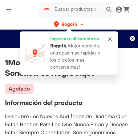
Bogotá
Regístrate
¿Nuevo en Rappi?
y disfruta de
Ingresa tu dirección en
envíos gratis por semanas
Aplican TyC
Bogotá
.
Mejor servicio,
entregas más rápidas y
los precios más
1More Audífonos de Diadema
convenientes!
Sonoflow se Negro Hq31
Agotado
Información del producto
Descubre Los Nuevos Audífonos de Diadema Que
Están Hechos Para Los Que Nunca Paran y Desean
Estar Siempre Conectados. Son Ergonómicos