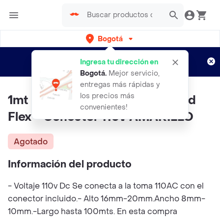
Bogotá
Regístrate
¿Nuevo en Rappi?
y disfruta de
Ingresa tu dirección en
envíos gratis por semanas
Aplican TyC
Bogotá
.
Mejor servicio,
entregas más rápidas y
los precios más
1mt Flexible Cable Luminoso Led
convenientes!
Flex + Conector 110v AMARILLO
Agotado
Información del producto
- Voltaje 110v Dc Se conecta a la toma 110AC con el
conector incluido.- Alto 16mm-20mm.Ancho 8mm-
10mm.-Largo hasta 100mts. En esta compra