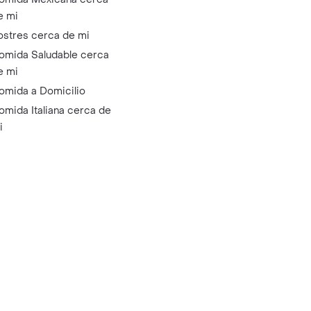
e mi
ostres cerca de mi
omida Saludable cerca
e mi
omida a Domicilio
omida Italiana cerca de
i