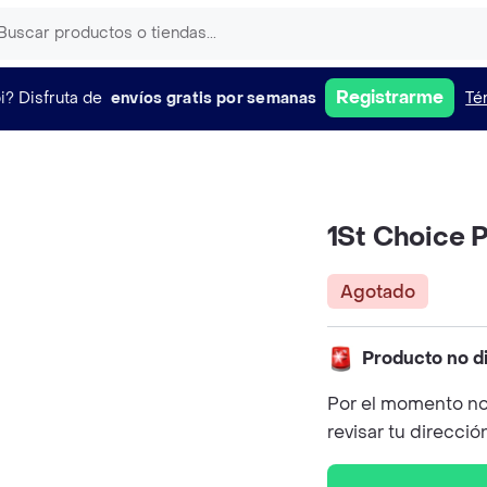
Registrarme
i?
Disfruta de
envíos gratis por semanas
Té
1St Choice 
Agotado
Producto no d
Por el momento no
revisar tu direcció