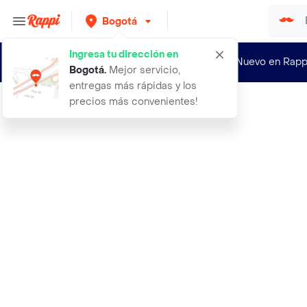
Bogotá
Ingresa tu dirección en
¿Nuevo en Rapp
Bogotá
.
Mejor servicio,
entregas más rápidas y los
precios más convenientes!
Rappi
1st choice puppy skinycoat bolsa ro