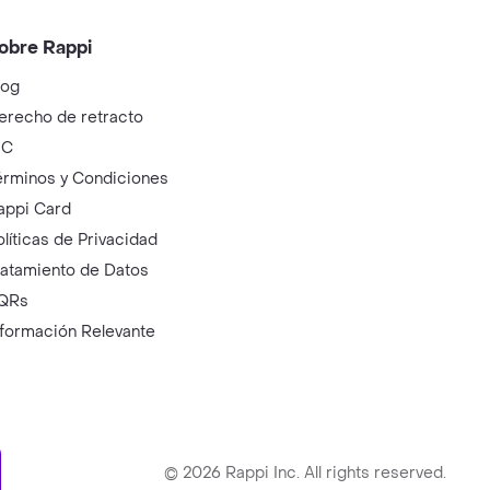
obre Rappi
log
erecho de retracto
IC
érminos y Condiciones
appi Card
olíticas de Privacidad
ratamiento de Datos
QRs
nformación Relevante
ry
©
2026
Rappi Inc. All rights reserved.