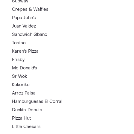
Subway
Crepes & Waffles
Papa John's
Juan Valdez
Sandwich Qbano
Tostao
Karen's Pizza
Frisby
Mc Donald's
Sr Wok
Kokoriko
Arroz Paisa
Hamburguesas El Corral
Dunkin' Donuts
Pizza Hut
Little Caesars