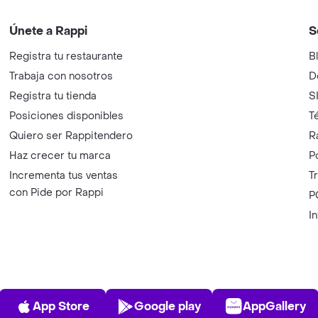
Únete a Rappi
S
Registra tu restaurante
B
Trabaja con nosotros
D
Registra tu tienda
S
Posiciones disponibles
T
Quiero ser Rappitendero
R
Haz crecer tu marca
P
Incrementa tus ventas
T
con Pide por Rappi
P
I
App Store
Play Store
AppGalle
App Store
Google play
AppGallery