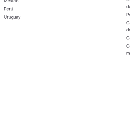
México
d
Perú
P
Uruguay
C
d
C
C
m