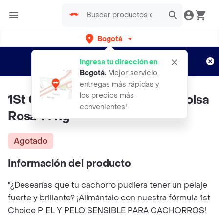
Bogotá
Regístrate
¿Nuevo en Rappi?
y disfruta de
Ingresa tu dirección en
envíos gratis por semanas
Aplican TyC
Bogotá
.
Mejor servicio,
entregas más rápidas y
los precios más
1St Choice Puppy Skin&Coat Bolsa
convenientes!
Rosa 14 Kg
Agotado
Información del producto
"¿Desearías que tu cachorro pudiera tener un pelaje
fuerte y brillante? ¡Alimántalo con nuestra fórmula 1st
Choice PIEL Y PELO SENSIBLE PARA CACHORROS!