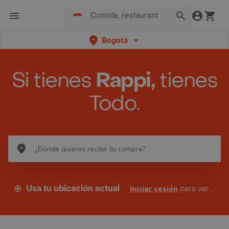
Bogotá
Si tienes
Rappi,
tienes
Todo.
Usa tu ubicación actual
Iniciar sesión
para ver tus direcciones