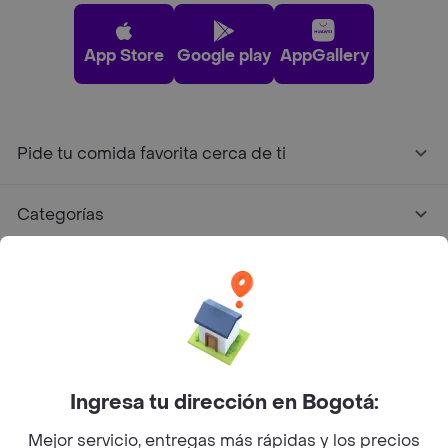
App Store
Google play
AppGallery
Pide tu comida favorita cerca de ti
Categorías
Únete a Rappi
Sobre Rappi
Facebook
Twitter
Instagram
Ingresa tu dirección en Bogotá:
Mejor servicio, entregas más rápidas y los precios
©
2026
Rappi Inc. All rights reserved.