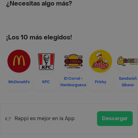
¿Necesitas algo más?
¡Los 10 más elegidos!
El Corral -
Sandwich
McDonald's
KFC
Frisby
Hamburguesa
Qbano
👉
Rappi es mejor en la App
Descargar