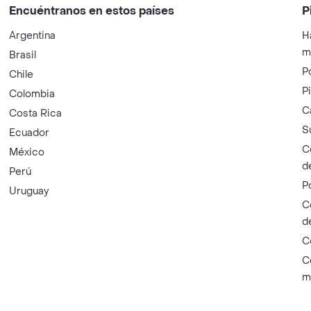
Encuéntranos en estos países
P
Argentina
H
m
Brasil
P
Chile
P
Colombia
C
Costa Rica
S
Ecuador
C
México
d
Perú
P
Uruguay
C
d
C
C
m