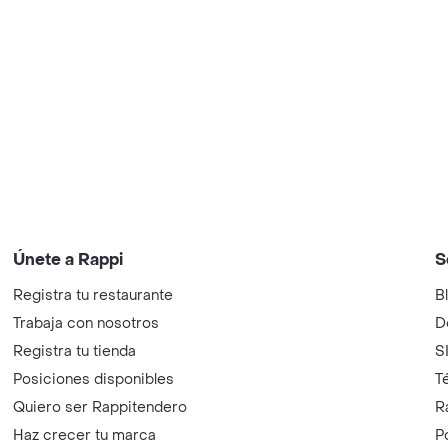
Únete a Rappi
S
Registra tu restaurante
B
Trabaja con nosotros
D
Registra tu tienda
S
Posiciones disponibles
T
Quiero ser Rappitendero
R
Haz crecer tu marca
P