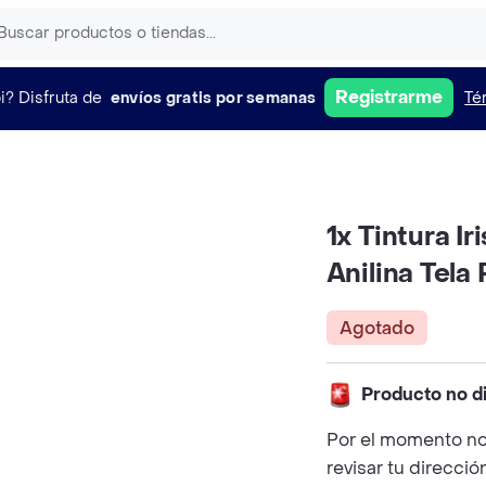
Registrarme
i?
Disfruta de
envíos gratis por semanas
Té
1x Tintura Ir
Anilina Tela
Agotado
Producto no d
Por el momento no
revisar tu direcció