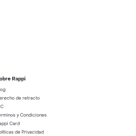
obre Rappi
log
erecho de retracto
IC
érminos y Condiciones
appi Card
olíticas de Privacidad