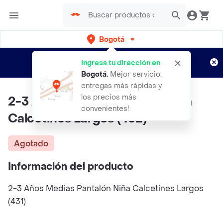
Bogotá
Regístrate
¿Nuevo en Rappi?
y disfruta de
Ingresa tu dirección en
envíos gratis por semanas
Aplican TyC
Bogotá
.
Mejor servicio,
entregas más rápidas y
los precios más
2-3 Años Medias Pantalón Niña
convenientes!
Calcetines Largos (432)
Agotado
Información del producto
2-3 Años Medias Pantalón Niña Calcetines Largos
(431)