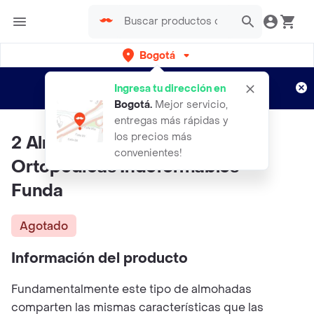
Bogotá
Regístrate
¿Nuevo en Rappi?
y disfruta de
Ingresa tu dirección en
envíos gratis por semanas
Aplican TyC
Bogotá
.
Mejor servicio,
entregas más rápidas y
los precios más
2 Almohadas Memory Gel Duo
convenientes!
Ortopédicas Indeformables +
Funda
Agotado
Información del producto
Fundamentalmente este tipo de almohadas
comparten las mismas características que las