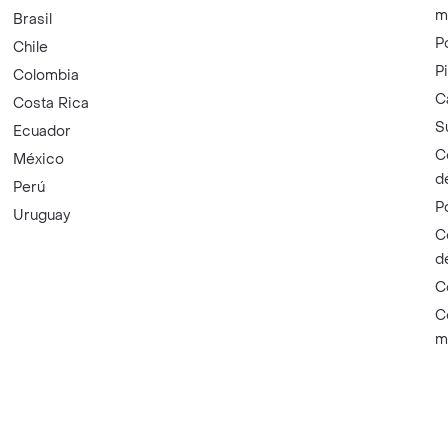
m
Brasil
P
Chile
P
Colombia
C
Costa Rica
S
Ecuador
C
México
d
Perú
P
Uruguay
C
d
C
C
m