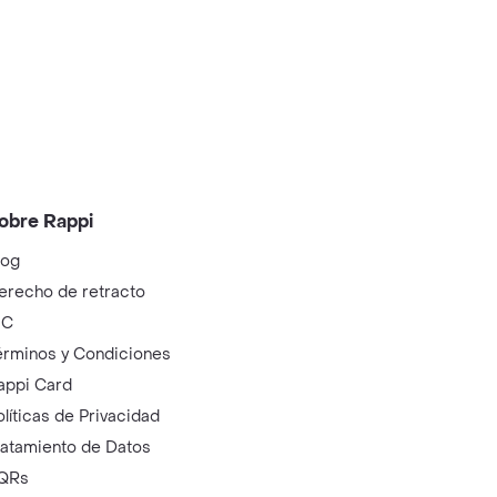
obre Rappi
log
erecho de retracto
IC
érminos y Condiciones
appi Card
olíticas de Privacidad
ratamiento de Datos
QRs