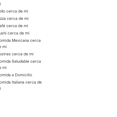
i
ollo cerca de mi
izza cerca de mi
afé cerca de mi
ushi cerca de mi
omida Mexicana cerca
e mi
ostres cerca de mi
omida Saludable cerca
e mi
omida a Domicilio
omida Italiana cerca de
i