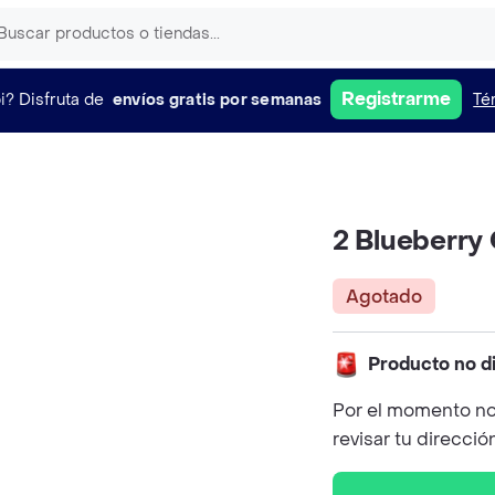
Registrarme
i?
Disfruta de
envíos gratis por semanas
Té
2 Blueberry
Agotado
Producto no d
Por el momento no
revisar tu direcció