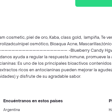
am cosmetic, piel de oro, Kaba, class gold, lampiña, Te ver
drolizado,vinipel osmótico, Bioaqua Acne, Mascarillas,tón
——————————— -Blueberry Candy Hgw Arandanos
ndanos ayuda a regular la respuesta inmune, promueve la 
cianinas: Es uno de los principales bioactivos contenidos
xtractos ricos en antocianinas pueden mejorar la agudeza 
nidades) y disfrute de su agradable sabor.
Encuéntranos en estos países
P
Argentina
H