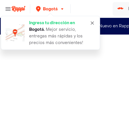
Bogotá
Ingresa tu dirección en
¿Nuevo en Rapp
Bogotá
.
Mejor servicio,
entregas más rápidas y los
precios más convenientes!
Rappi
2 blueberry candy hgw arandanos