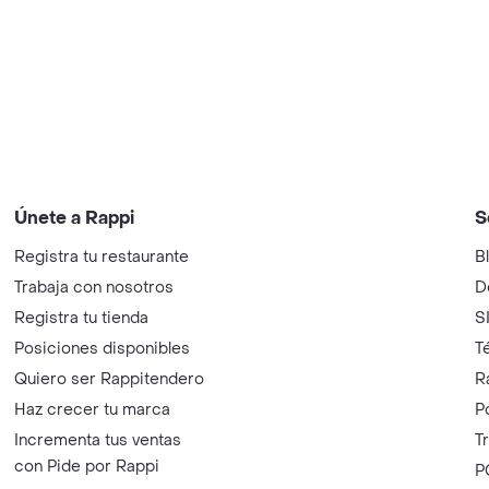
Únete a Rappi
S
Registra tu restaurante
B
Trabaja con nosotros
D
Registra tu tienda
S
Posiciones disponibles
T
Quiero ser Rappitendero
R
Haz crecer tu marca
P
Incrementa tus ventas
T
con Pide por Rappi
P