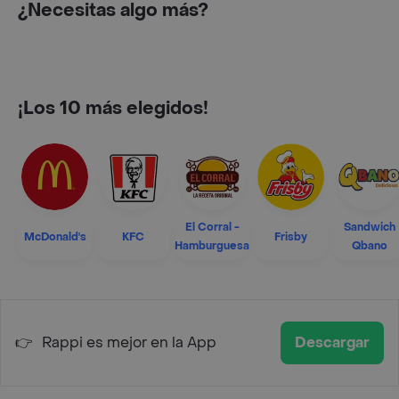
¿Necesitas algo más?
¡Los 10 más elegidos!
El Corral -
Sandwich
McDonald's
KFC
Frisby
Hamburguesa
Qbano
👉
Rappi es mejor en la App
Descargar