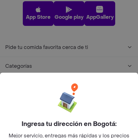
App Store
Google play
AppGallery
Pide tu comida favorita cerca de ti
Categorías
Únete a Rappi
Sobre Rappi
Facebook
Twitter
Instagram
Ingresa tu dirección en Bogotá:
Mejor servicio, entregas más rápidas y los precios
©
2026
Rappi Inc. All rights reserved.