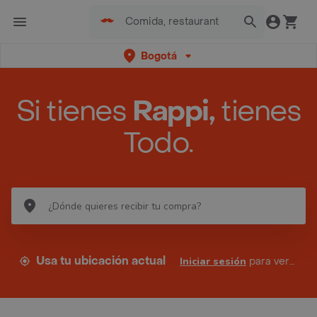
Bogotá
Si tienes
Rappi,
tienes
Todo.
Usa tu ubicación actual
Iniciar sesión
para ver tus direcciones