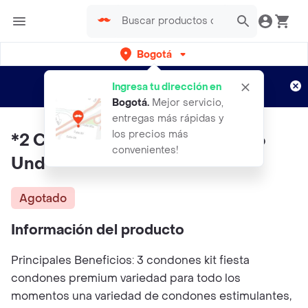
Bogotá
Regístrate
¿Nuevo en Rappi?
y disfruta de
Ingresa tu dirección en
envíos gratis por semanas
Aplican TyC
Bogotá
.
Mejor servicio,
entregas más rápidas y
los precios más
*2 Condones Duo Kit Fiesta X 6
convenientes!
Und
Agotado
Información del producto
Principales Beneficios: 3 condones kit fiesta
condones premium variedad para todo los
momentos una variedad de condones estimulantes,