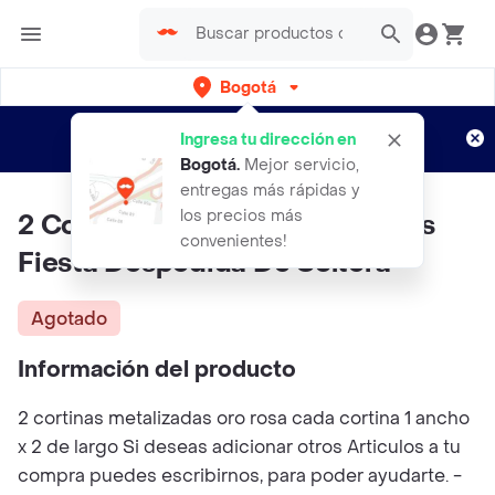
Bogotá
Regístrate
¿Nuevo en Rappi?
y disfruta de
Ingresa tu dirección en
envíos gratis por semanas
Aplican TyC
Bogotá
.
Mejor servicio,
entregas más rápidas y
los precios más
2 Cortina Metalizada Diamantes
convenientes!
Fiesta Despedida De Soltera
Agotado
Información del producto
2 cortinas metalizadas oro rosa cada cortina 1 ancho
x 2 de largo Si deseas adicionar otros Articulos a tu
compra puedes escribirnos, para poder ayudarte. -